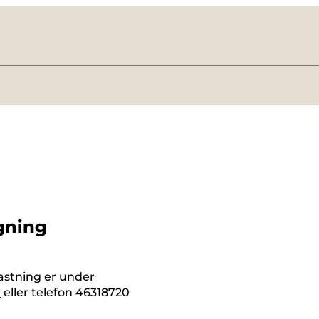
gning
astning er under
k
eller telefon 46318720