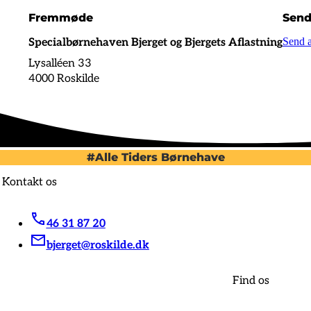
Fremmøde
Send
Send a
Specialbørnehaven Bjerget og Bjergets Aflastning
Lysalléen 33
4000 Roskilde
#Alle Tiders Børnehave
Kontakt os
46 31 87 20
bjerget@roskilde.dk
Find os