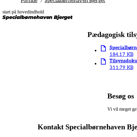
Forside
Specialbørnehaven Bjerget
start på hovedindhold
senest opdateret 19. februar 2026
Specialbørnehaven Bjerget
Pædagogisk tils
Specialbørn
184.17 KB
Tilsynsdoku
311.79 KB
Besøg os
Vi vil meget ger
Kontakt Specialbørnehaven Bjer