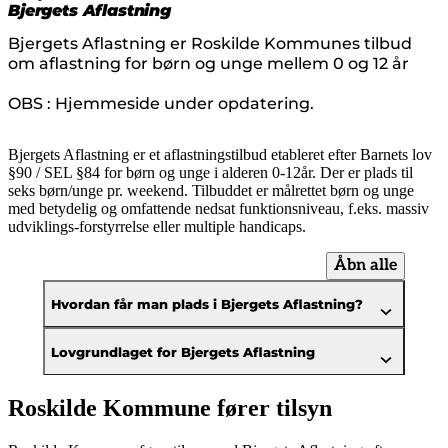
senest opdateret 5. august 2026
Bjergets Aflastning
Bjergets Aflastning er Roskilde Kommunes tilbud
om aflastning for børn og unge mellem 0 og 12 år
OBS : Hjemmeside under opdatering.
Bjergets Aflastning er et aflastningstilbud etableret efter Barnets lov
§90 / SEL §84 for børn og unge i alderen 0-12år. Der er plads til
seks børn/unge pr. weekend. Tilbuddet er målrettet børn og unge
med betydelig og omfattende nedsat funktionsniveau, f.eks. massiv
udviklings-forstyrrelse eller multiple handicaps.
Åbn alle
Hvordan får man plads i Bjergets Aflastning?
Lovgrundlaget for Bjergets Aflastning
Roskilde Kommune fører tilsyn